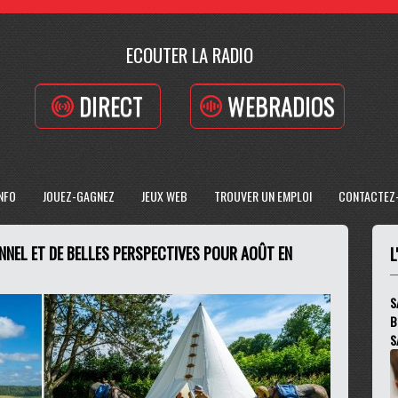
ECOUTER LA RADIO
DIRECT
WEBRADIOS
INFO
JOUEZ-GAGNEZ
JEUX WEB
TROUVER UN EMPLOI
CONTACTEZ
ONNEL ET DE BELLES PERSPECTIVES POUR AOÛT EN
L
S
B
S