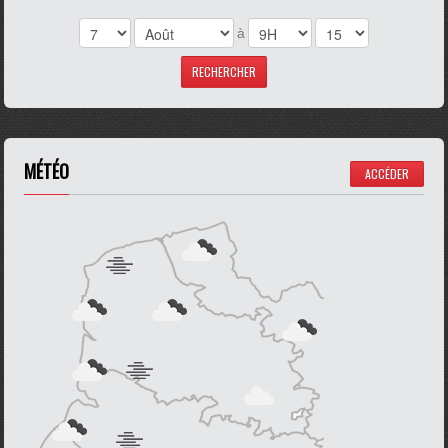
à
MÉTÉO
ACCÉDER