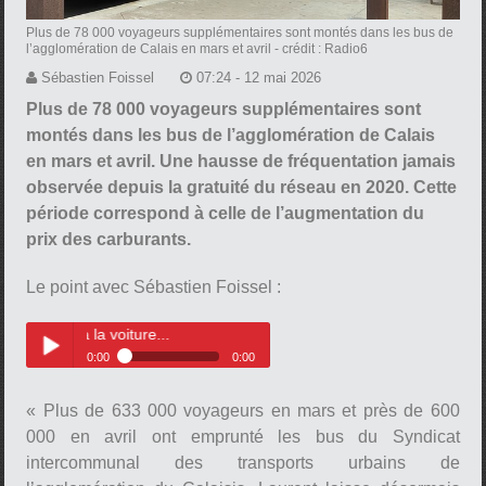
Plus de 78 000 voyageurs supplémentaires sont montés dans les bus de
l’agglomération de Calais en mars et avril
- crédit : Radio6
Sébastien Foissel
07:24 - 12 mai 2026
Plus de 78 000 voyageurs supplémentaires sont
montés dans les bus de l’agglomération de Calais
en mars et avril. Une hausse de fréquentation jamais
observée depuis la gratuité du réseau en 2020. Cette
période correspond à celle de l’augmentation du
prix des carburants.
Le point avec Sébastien Foissel :
à la voiture...
0:00
0:00
Les calaisiens préfèrent le bus à
Play /
la voiture...
« Plus de 633 000 voyageurs en mars et près de 600
000 en avril ont emprunté les bus du Syndicat
intercommunal des transports urbains de