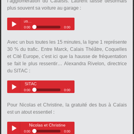
l’agglomération du Calaisis. Laurent laisse désormais
plus souvent sa voiture au garage :
Laurent prend plus souvent le bus
pause
0:00
0:00
Laurent prend plus souvent le
Play /
bus...
Avec un bus toutes les 15 minutes, la ligne 1 représente
30 % du trafic. Entre Marck, Calais Théâtre, Coquelles
et Cité Europe, c’est ici que la hausse de fréquentation
se fait le plus ressentir… Alexandra Rivelon, directrice
du SITAC :
rice du SITAC
pause
0:00
0:00
Alexandra Rivelon, directrice du
Play /
SITAC
Pour Nicolas et Christine, la gratuité des bus à Calais
est un atout essentiel :
Nicolas et Christine
0:00
0:00