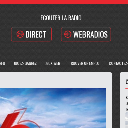
ECOUTER LA RADIO
DIRECT
WEBRADIOS
INFO
JOUEZ-GAGNEZ
JEUX WEB
TROUVER UN EMPLOI
CONTACTEZ
L
S
L
I