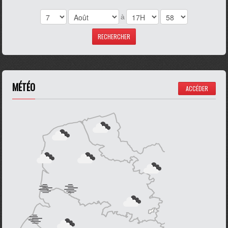
à
MÉTÉO
ACCÉDER