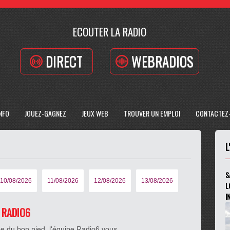
ECOUTER LA RADIO
DIRECT
WEBRADIOS
INFO
JOUEZ-GAGNEZ
JEUX WEB
TROUVER UN EMPLOI
CONTACTEZ
L
S
10/08/2026
11/08/2026
12/08/2026
13/08/2026
L
I
E RADIO6
e du bon pied, l'équipe Radio6 vous