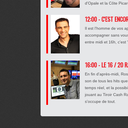
d'Opale et la Côte Pica
12:00 - C'EST ENCO
Il est l'homme de vos a
accompagner sans vous 
entre midi et 16h, c'est
16:00 - LE 16 / 20 
En fin d'après-midi, R
son de tous les hits que
temps réel, et la possib
jouant au Tiroir Cash 
s'occupe de tout.