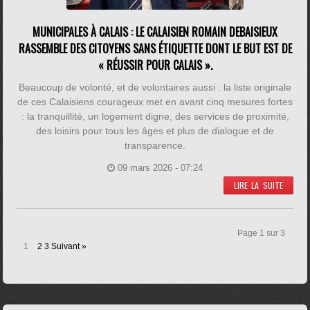
MUNICIPALES À CALAIS : LE CALAISIEN ROMAIN DEBAISIEUX
RASSEMBLE DES CITOYENS SANS ÉTIQUETTE DONT LE BUT EST DE
« RÉUSSIR POUR CALAIS ».
Beaucoup de volonté, et de volontaires aussi : la liste originale
de ces Calaisiens courageux met en avant cinq mesures fortes
: la tranquillité, un logement digne, des services de proximité,
des loisirs pour tous les âges et plus de dialogue et de
transparence.
09 mars 2026 - 07:24
LIRE LA SUITE
Page 1 sur 3
1
2
3
Suivant »