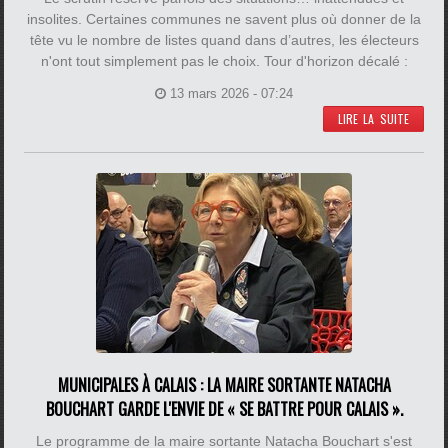
insolites. Certaines communes ne savent plus où donner de la
tête vu le nombre de listes quand dans d’autres, les électeurs
n'ont tout simplement pas le choix. Tour d'horizon décalé :
13 mars 2026 - 07:24
LIRE LA SUITE
MUNICIPALES À CALAIS : LA MAIRE SORTANTE NATACHA
BOUCHART GARDE L'ENVIE DE « SE BATTRE POUR CALAIS ».
Le programme de la maire sortante Natacha Bouchart s'est