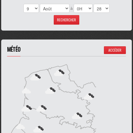
à
MÉTÉO
ACCÉDER