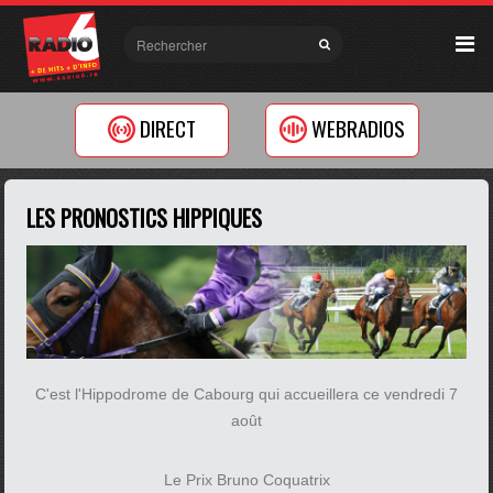
DIRECT
WEBRADIOS
LES PRONOSTICS HIPPIQUES
C'est l'Hippodrome de Cabourg qui accueillera ce vendredi 7
août
Le Prix Bruno Coquatrix