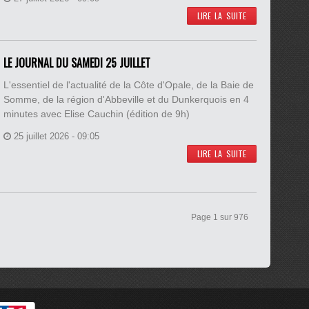
LIRE LA SUITE
LE JOURNAL DU SAMEDI 25 JUILLET
L'essentiel de l'actualité de la Côte d'Opale, de la Baie de
Somme, de la région d'Abbeville et du Dunkerquois en 4
minutes avec Elise Cauchin (édition de 9h)
25 juillet 2026 - 09:05
LIRE LA SUITE
Page 1 sur 976