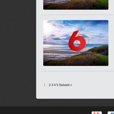
1
2
3
4
5
Suivant »