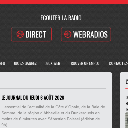
ECOUTER LA RADIO
DIRECT
WEBRADIOS
INFO
JOUEZ-GAGNEZ
JEUX WEB
TROUVER UN EMPLOI
CONTACTEZ
L
LE JOURNAL DU JEUDI 6 AOÛT 2026
D
E
L'essentiel de l'actualité de la Côte d'Opale, de la Baie de
I
Somme, de la région d'Abbeville et du Dunkerquois en
moins de 6 minutes avec Sébastien Foissel (édition de
9h)