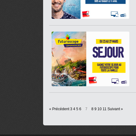
« Précédent
3
4
5
6
7
8
9
10
11
Suivant »