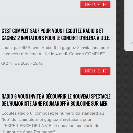
LIRE LA SUITE
C'EST COMPLET SAUF POUR VOUS ! ECOUTEZ RADIO 6 ET
GAGNEZ 2 INVITATIONS POUR LE CONCERT D'HELENA À LILLE.
Jouez par SMS avec Radio 6 et gagnez 2 invitations pour
le concert d'Helena à Lille le 4 avril. Concert COMPLET
27 mars 2026 - 15:42
LIRE LA SUITE
RADIO 6 VOUS INVITE À DÉCOUVRIR LE NOUVEAU SPECTACLE
DE L'HUMORISTE ANNE ROUMANOFF À BOULOGNE SUR MER
Ecoutez Radio 6, composez le numéro du standard au
"top" de l'animateur et gagnez 2 invitations pour
L'EXPERIENCE DE LA VIE, le nouveau spectacle de
l'humoriste Anne Roumanoff