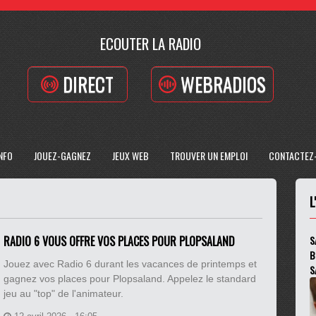
ECOUTER LA RADIO
DIRECT
WEBRADIOS
INFO
JOUEZ-GAGNEZ
JEUX WEB
TROUVER UN EMPLOI
CONTACTEZ
L
RADIO 6 VOUS OFFRE VOS PLACES POUR PLOPSALAND
S
B
Jouez avec Radio 6 durant les vacances de printemps et
S
gagnez vos places pour Plopsaland. Appelez le standard
jeu au "top" de l'animateur.