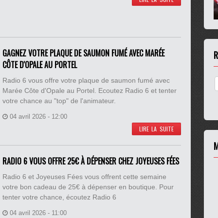
GAGNEZ VOTRE PLAQUE DE SAUMON FUMÉ AVEC MARÉE
R
CÔTE D'OPALE AU PORTEL
Radio 6 vous offre votre plaque de saumon fumé avec
Marée Côte d'Opale au Portel. Ecoutez Radio 6 et tenter
votre chance au "top" de l'animateur.
04 avril 2026 - 12:00
LIRE LA SUITE
M
RADIO 6 VOUS OFFRE 25€ À DÉPENSER CHEZ JOYEUSES FÉES
Radio 6 et Joyeuses Fées vous offrent cette semaine
votre bon cadeau de 25€ à dépenser en boutique. Pour
tenter votre chance, écoutez Radio 6
04 avril 2026 - 11:00