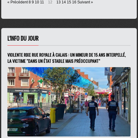
« Précédent
8
9
10
11
12
13
14
15
16
Suivant »
L'INFO DU JOUR
VIOLENTE RIXE RUE ROYALE À CALAIS : UN MINEUR DE 15 ANS INTERPELLÉ,
LA VICTIME "DANS UN ÉTAT STABLE MAIS PRÉOCCUPANT"