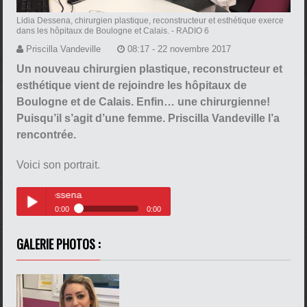
Lidia Dessena, chirurgien plastique, reconstructeur et esthétique exerce
dans les hôpitaux de Boulogne et Calais.
- RADIO 6
Priscilla Vandeville
08:17 - 22 novembre 2017
Un nouveau chirurgien plastique, reconstructeur et
esthétique vient de rejoindre les hôpitaux de
Boulogne et de Calais. Enfin… une chirurgienne!
Puisqu’il s’agit d’une femme. Priscilla Vandeville l’a
rencontrée.
Voici son portrait.
Rencontre avec le Dr Lidia Dess
0:00
0:00
Rencontre avec le Dr Lidia
Play /
Dessena
GALERIE PHOTOS :