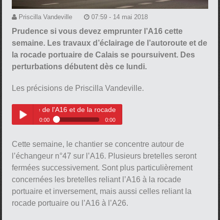
Priscilla Vandeville
07:59 - 14 mai 2018
Prudence si vous devez emprunter l’A16 cette
semaine. Les travaux d’éclairage de l’autoroute et de
la rocade portuaire de Calais se poursuivent. Des
perturbations débutent dès ce lundi.
Les précisions de Priscilla Vandeville.
clairage de l'A16 et de la rocade portuaire
0:00
0:00
Détails des travaux d'éclairage
Play /
de l'A16 et de la rocade portuaire
Cette semaine, le chantier se concentre autour de
l’échangeur n°47 sur l’A16. Plusieurs bretelles seront
fermées successivement. Sont plus particulièrement
concernées les bretelles reliant l’A16 à la rocade
portuaire et inversement, mais aussi celles reliant la
rocade portuaire ou l’A16 à l’A26.
pause