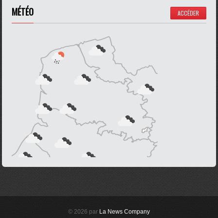
MÉTÉO
ACCÉDER
© 2026 par
La News Company