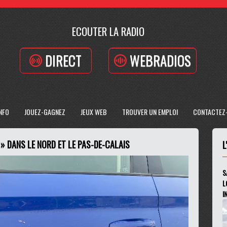
ECOUTER LA RADIO
DIRECT
WEBRADIOS
INFO
JOUEZ-GAGNEZ
JEUX WEB
TROUVER UN EMPLOI
CONTACTEZ
 » DANS LE NORD ET LE PAS-DE-CALAIS
L
S
L
I