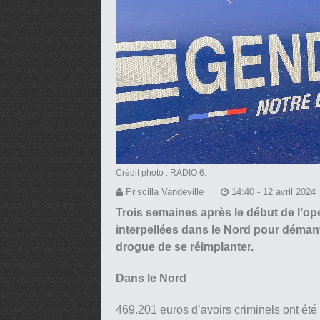
Crédit photo : RADIO 6.
Priscilla Vandeville
14:40 - 12 avril 2024
Trois semaines après le début de l’op
interpellées dans le Nord pour démant
drogue de se réimplanter.
Dans le Nord
469.201 euros d’avoirs criminels ont été