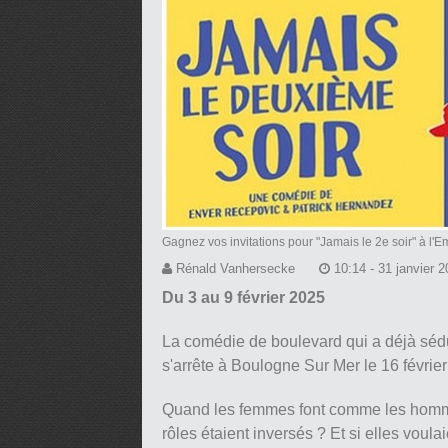
Gagnez vos invitations pour "Jamais le 2e soir" à l
Rénald Vanhersecke
10:14 - 31 janvier 
Du 3 au 9 février 2025
La comédie de boulevard qui a déjà sédu
s'arrête à Boulogne Sur Mer le 16 février
Quand les femmes font comme les hommes,
rôles étaient inversés ? Et si elles voul