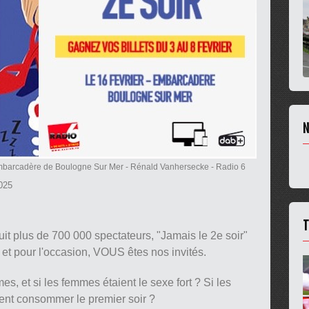
N
'Embarcadère de Boulogne Sur Mer
- Rénald Vanhersecke - Radio 6
2025
T
it plus de 700 000 spectateurs, "Jamais le 2e soir"
 et pour l'occasion, VOUS êtes nos invités.
 et si les femmes étaient le sexe fort ? Si les
aient consommer le premier soir ?