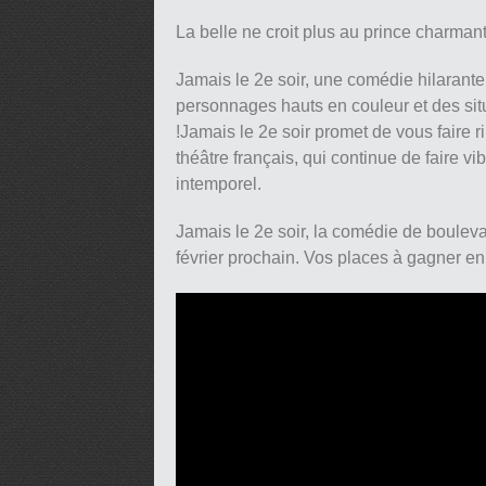
La belle ne croit plus au prince charmant
Jamais le 2e soir, une comédie hilarante
personnages hauts en couleur et des situ
!Jamais le 2e soir promet de vous faire
théâtre français, qui continue de faire v
intemporel.
Jamais le 2e soir, la comédie de boulev
février prochain. Vos places à gagner en