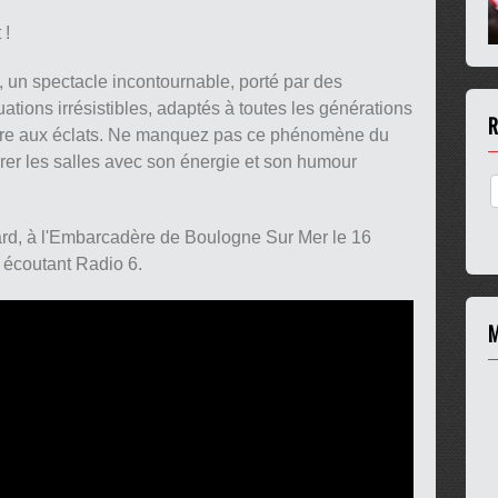
 !
, un spectacle incontournable, porté par des
ations irrésistibles, adaptés à toutes les générations
R
 rire aux éclats. Ne manquez pas ce phénomène du
ibrer les salles avec son énergie et son humour
ard, à l'Embarcadère de Boulogne Sur Mer le 16
 écoutant Radio 6.
M