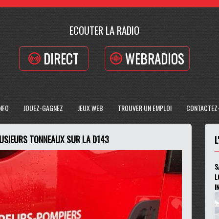
ECOUTER LA RADIO
DIRECT
WEBRADIOS
INFO
JOUEZ-GAGNEZ
JEUX WEB
TROUVER UN EMPLOI
CONTACTEZ
LUSIEURS TONNEAUX SUR LA D143
L
S
L
I