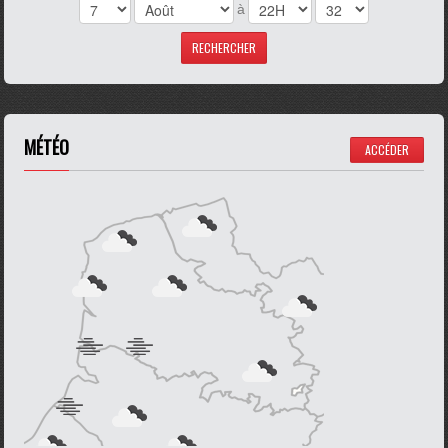
à
MÉTÉO
ACCÉDER