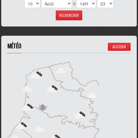
à
MÉTÉO
ACCÉDER