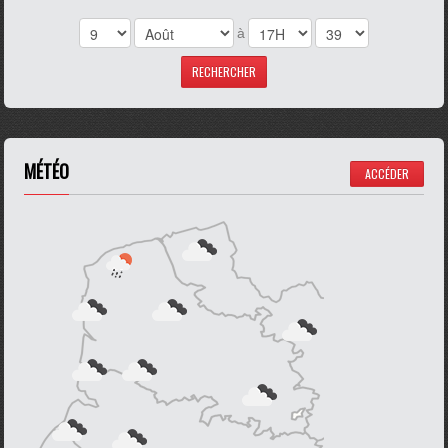
à
MÉTÉO
ACCÉDER