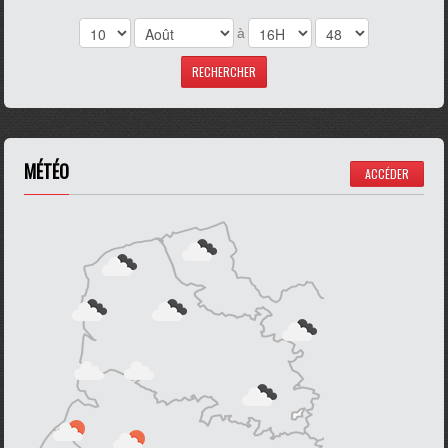
à
MÉTÉO
ACCÉDER