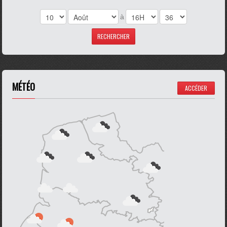
à
MÉTÉO
ACCÉDER