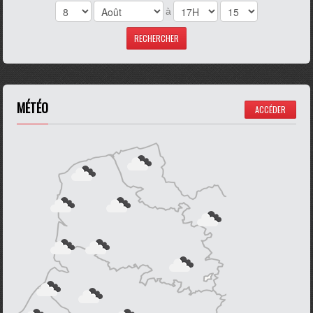
à
MÉTÉO
ACCÉDER