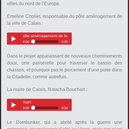
villes du nord de l’Europe.
Emeline Chollet, responsable du pôle aménagement de
la ville de Calais :
pause
 pôle aménagement de la ville de Calais
0:00
0:00
Emeline Chollet, responsable du
Play /
pôle aménagement de la ville de
Dans le projet apparaissent de nouveaux cheminements
Calais
doux, une passerelle pour traverser le bassin des
chasses, et pourquoi pas le percement d’une porte dans
la Citadelle, comme autrefois.
La maire de Calais, Natacha Bouchart :
pause
La maire de Calais, Natacha Bou
0:00
0:00
La maire de Calais, Natacha
Play /
Bouchart
Le Dombunker, qui a abrité après la guerre une