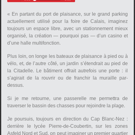
Des consultations publiques ont
Play /
déjà eu lieu depuis le printemps,
« En partant du port de plaisance, sur le grand parking
et les premières pistes du projet
ont été rendues publiques.
actuellement utilisé pour la foire de Calais, imaginez
Sébastien Foissel : Son :
toujours un espace libre, avec un stationnement mieux
251010papsebarcouest Tps : 59''
« En partan
organisé, la création — pourquoi pas — d’un casino et
d’une halle multifonction.
Plus loin, on longe les bateaux de plaisance à pied ou à
pause
vélo, et, de l’autre côté, un jardin s’étendrait au pied de
la Citadelle. Le bâtiment offrait autrefois une porte : il
s’agirait de la rouvrir ou de franchir la muraille par-
dessus.
Si je me retourne, une passerelle me permettra de
traverser le bassin des chasses pour rejoindre la plage.
Je poursuis, toujours en direction du Cap Blanc-Nez :
derrière le lycée Pierre-de-Coubertin, sur les zones
Asfeld Nord et Sud, on peut imaginer un premier quartier