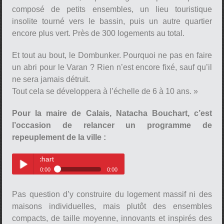
composé de petits ensembles, un lieu touristique
insolite tourné vers le bassin, puis un autre quartier
encore plus vert. Près de 300 logements au total.
Et tout au bout, le Dombunker. Pourquoi ne pas en faire
un abri pour le Varan ? Rien n’est encore fixé, sauf qu’il
ne sera jamais détruit.
Tout cela se développera à l’échelle de 6 à 10 ans. »
Pour la maire de Calais, Natacha Bouchart, c’est
l’occasion de relancer un programme de
repeuplement de la ville :
La maire de Calais, Natacha Bou
0:00
0:00
La maire de Calais, Natacha
Play /
Bouchart
Pas question d’y construire du logement massif ni des
maisons individuelles, mais plutôt des ensembles
compacts, de taille moyenne, innovants et inspirés des