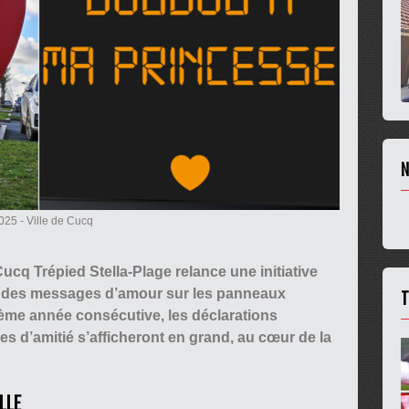
N
2025
- Ville de Cucq
 Cucq Trépied Stella-Plage relance une initiative
T
on des messages d’amour sur les panneaux
ème année consécutive, les déclarations
 d’amitié s’afficheront en grand, au cœur de la
LLE