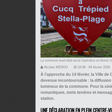
La commune avait déjà lancé l'opération en février 
Nicolas MEROU
18:08 - 04 février 2026
À l’approche du 14 février, la Ville de
devenue incontournable : la diffusi
lumineux de la commune. Pour la sixi
romantiques, mots tendres et messages
station.
UNE DÉCLARATION EN PLEIN CENTRE-VI