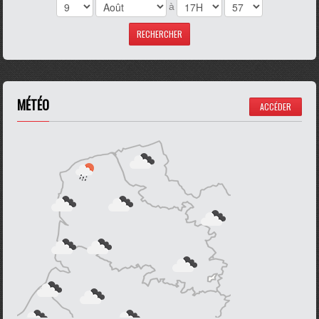
à
MÉTÉO
ACCÉDER