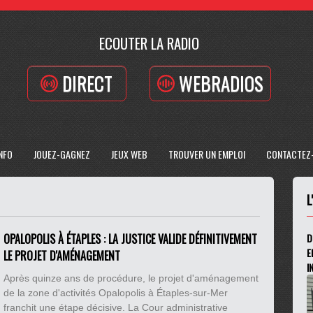
ECOUTER LA RADIO
DIRECT
WEBRADIOS
INFO
JOUEZ-GAGNEZ
JEUX WEB
TROUVER UN EMPLOI
CONTACTEZ
L
OPALOPOLIS À ÉTAPLES : LA JUSTICE VALIDE DÉFINITIVEMENT
D
E
LE PROJET D'AMÉNAGEMENT
I
Après quinze ans de procédure, le projet d'aménagement
de la zone d'activités Opalopolis à Étaples-sur-Mer
franchit une étape décisive. La Cour administrative