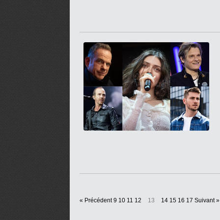
« Précédent
9
10
11
12
13
14
15
16
17
Suivant »