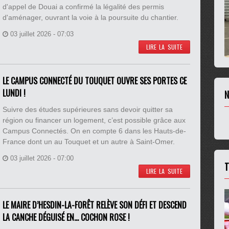
d'appel de Douai a confirmé la légalité des permis
d'aménager, ouvrant la voie à la poursuite du chantier.
03 juillet 2026 - 07:03
LIRE LA SUITE
LE CAMPUS CONNECTÉ DU TOUQUET OUVRE SES PORTES CE
LUNDI !
N
Suivre des études supérieures sans devoir quitter sa
région ou financer un logement, c’est possible grâce aux
Campus Connectés. On en compte 6 dans les Hauts-de-
France dont un au Touquet et un autre à Saint-Omer.
03 juillet 2026 - 07:00
T
LIRE LA SUITE
LE MAIRE D’HESDIN-LA-FORÊT RELÈVE SON DÉFI ET DESCEND
LA CANCHE DÉGUISÉ EN… COCHON ROSE !