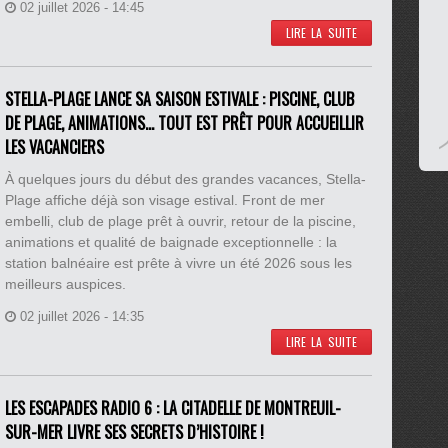
02 juillet 2026 - 14:45
LIRE LA SUITE
STELLA-PLAGE LANCE SA SAISON ESTIVALE : PISCINE, CLUB
DE PLAGE, ANIMATIONS… TOUT EST PRÊT POUR ACCUEILLIR
LES VACANCIERS
À quelques jours du début des grandes vacances, Stella-
Plage affiche déjà son visage estival. Front de mer
embelli, club de plage prêt à ouvrir, retour de la piscine,
animations et qualité de baignade exceptionnelle : la
station balnéaire est prête à vivre un été 2026 sous les
meilleurs auspices.
02 juillet 2026 - 14:35
LIRE LA SUITE
LES ESCAPADES RADIO 6 : LA CITADELLE DE MONTREUIL-
SUR-MER LIVRE SES SECRETS D’HISTOIRE !