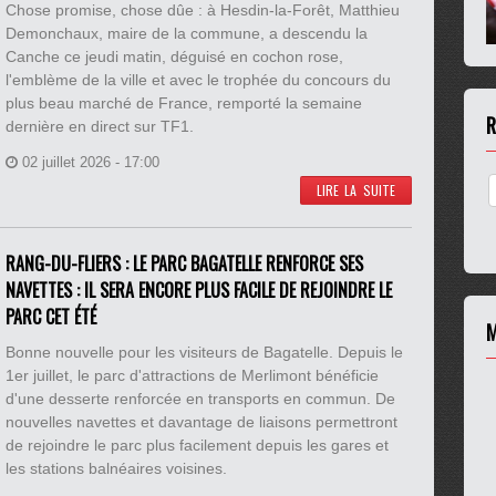
Chose promise, chose dûe : à Hesdin-la-Forêt, Matthieu
Demonchaux, maire de la commune, a descendu la
Canche ce jeudi matin, déguisé en cochon rose,
l'emblème de la ville et avec le trophée du concours du
plus beau marché de France, remporté la semaine
R
dernière en direct sur TF1.
02 juillet 2026 - 17:00
LIRE LA SUITE
RANG-DU-FLIERS : LE PARC BAGATELLE RENFORCE SES
NAVETTES : IL SERA ENCORE PLUS FACILE DE REJOINDRE LE
PARC CET ÉTÉ
M
Bonne nouvelle pour les visiteurs de Bagatelle. Depuis le
1er juillet, le parc d'attractions de Merlimont bénéficie
d'une desserte renforcée en transports en commun. De
nouvelles navettes et davantage de liaisons permettront
de rejoindre le parc plus facilement depuis les gares et
les stations balnéaires voisines.