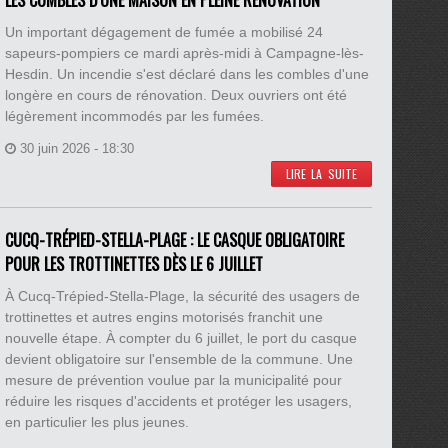
LES COMBLES D'UNE MAISON EN PLEINE RÉNOVATION
Un important dégagement de fumée a mobilisé 24
sapeurs-pompiers ce mardi après-midi à Campagne-lès-
Hesdin. Un incendie s'est déclaré dans les combles d'une
longère en cours de rénovation. Deux ouvriers ont été
légèrement incommodés par les fumées.
30 juin 2026 - 18:30
LIRE LA SUITE
CUCQ-TRÉPIED-STELLA-PLAGE : LE CASQUE OBLIGATOIRE
POUR LES TROTTINETTES DÈS LE 6 JUILLET
À Cucq-Trépied-Stella-Plage, la sécurité des usagers de
trottinettes et autres engins motorisés franchit une
nouvelle étape. À compter du 6 juillet, le port du casque
devient obligatoire sur l'ensemble de la commune. Une
mesure de prévention voulue par la municipalité pour
réduire les risques d'accidents et protéger les usagers,
en particulier les plus jeunes.