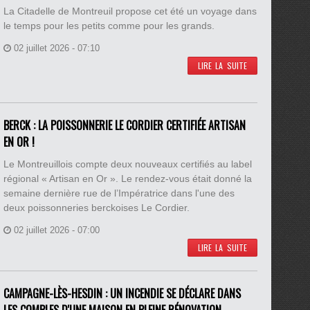
La Citadelle de Montreuil propose cet été un voyage dans
le temps pour les petits comme pour les grands.
02 juillet 2026 - 07:10
LIRE LA SUITE
BERCK : LA POISSONNERIE LE CORDIER CERTIFIÉE ARTISAN
EN OR !
Le Montreuillois compte deux nouveaux certifiés au label
régional « Artisan en Or ». Le rendez-vous était donné la
semaine dernière rue de l’Impératrice dans l'une des
deux poissonneries berckoises Le Cordier.
02 juillet 2026 - 07:00
LIRE LA SUITE
CAMPAGNE-LÈS-HESDIN : UN INCENDIE SE DÉCLARE DANS