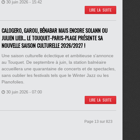
30 juin 2026 - 15:42
LIRE LA SUITE
CALOGERO, GAROU, BÉNABAR MAIS ENCORE SOLANN OU
JULIEN LIEB… LE TOUQUET-PARIS-PLAGE PRÉSENTE SA
NOUVELLE SAISON CULTURELLE 2026/2027 !
Une saison culturelle éclectique et ambitieuse s'annonce
au Touquet. De septembre à juin, la station balnéaire
accueillera une quarantaine de concerts et de spectacles,
sans oublier les festivals tels que le Winter Jazz ou les
Pianofolies.
30 juin 2026 - 07:00
LIRE LA SUITE
Page 13 sur 823