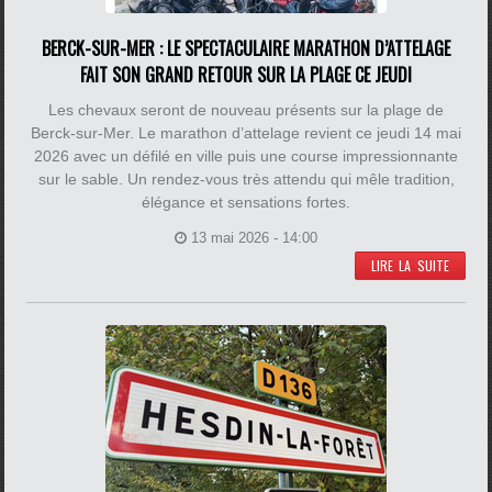
BERCK-SUR-MER : LE SPECTACULAIRE MARATHON D’ATTELAGE
FAIT SON GRAND RETOUR SUR LA PLAGE CE JEUDI
Les chevaux seront de nouveau présents sur la plage de
Berck-sur-Mer. Le marathon d’attelage revient ce jeudi 14 mai
2026 avec un défilé en ville puis une course impressionnante
sur le sable. Un rendez-vous très attendu qui mêle tradition,
élégance et sensations fortes.
13 mai 2026 - 14:00
LIRE LA SUITE