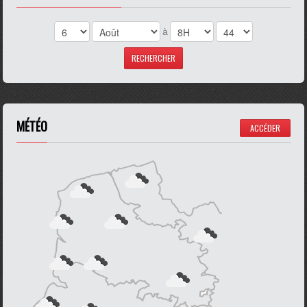
à
MÉTÉO
ACCÉDER