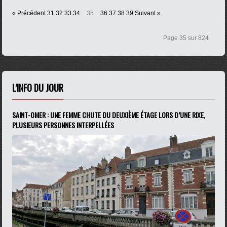
« Précédent
31
32
33
34
35
36
37
38
39
Suivant »
Page 35 sur 824
L'INFO DU JOUR
SAINT-OMER : UNE FEMME CHUTE DU DEUXIÈME ÉTAGE LORS D’UNE RIXE,
PLUSIEURS PERSONNES INTERPELLÉES