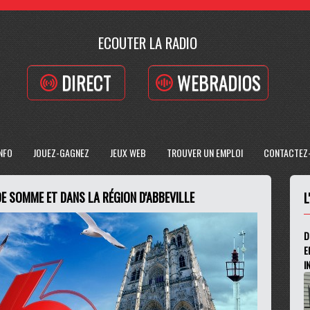
ECOUTER LA RADIO
DIRECT
WEBRADIOS
INFO
JOUEZ-GAGNEZ
JEUX WEB
TROUVER UN EMPLOI
CONTACTEZ
DE SOMME ET DANS LA RÉGION D'ABBEVILLE
L
D
E
I