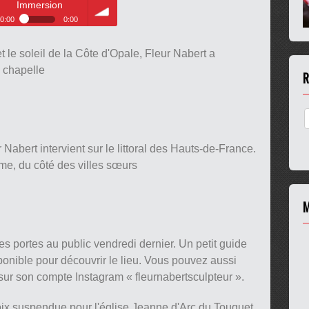
Immersion
0:00
0:00
ion
volume
t le soleil de la Côte d'Opale, Fleur Nabert a
a chapelle
R
 Nabert intervient sur le littoral des Hauts-de-France.
mme, du côté des villes sœurs
M
es portes au public vendredi dernier. Un petit guide
sponible pour découvrir le lieu. Vous pouvez aussi
 sur son compte Instagram « fleurnabertsculpteur ».
croix suspendue pour l'église Jeanne d'Arc du Touquet.