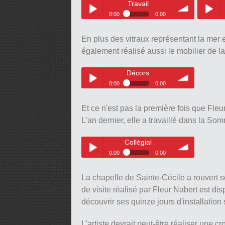
Travail
0:00
0:00
Travail
Immers
Play /
volume
Play /
En plus des vitraux représentant la mer e
également réalisé aussi le mobilier de l
Décors
0:00
0:00
Décors
Play /
volume
Et ce n'est pas la première fois que Fleur
pause
pause
L'an dernier, elle a travaillé dans la So
Collégial
0:00
0:00
Collégial
Play /
volume
La chapelle de Sainte-Cécile a rouvert s
pause
de visite réalisé par Fleur Nabert est di
découvrir ses quinze jours d'installation
L'artiste devrait peut-être réaliser une 