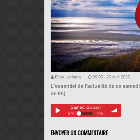
Elise Leclercq
09:05 - 26 avril 2025
L'essentiel de l'actualité de ce samedi
de 9h).
Samedi 26 avril
0:00
0:00
Samedi 26 avril
Play /
volume
ENVOYER UN COMMENTAIRE