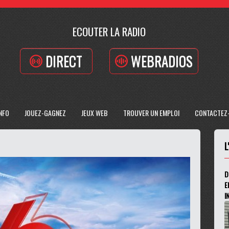
ECOUTER LA RADIO
DIRECT
WEBRADIOS
INFO
JOUEZ-GAGNEZ
JEUX WEB
TROUVER UN EMPLOI
CONTACTEZ
L
D
E
I