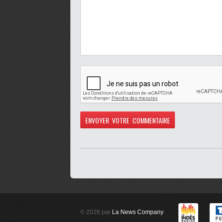
© 2026 par
La News Company