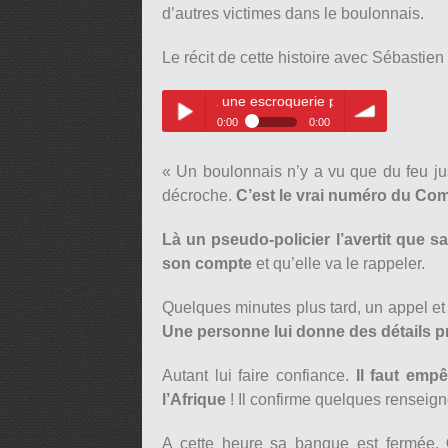
d’autres victimes dans le boulonnais.
Le récit de cette histoire avec Sébastien 
a échappé de peu à une escroquerie par téléphone.
0:00
0:00
Un boulonnais a échappé de peu
Play /
volume
à une escroquerie par téléphone.
« Un boulonnais n’y a vu que du feu jusq
décroche.
C’est le vrai numéro du Co
Là un pseudo-policier l’avertit que
son compte
et qu’elle va le rappeler.
Quelques minutes plus tard, un appel et 
pause
Une personne lui donne des détails p
Autant lui faire confiance.
Il faut empê
l’Afrique
! Il confirme quelques renseign
A cette heure sa banque est fermée.