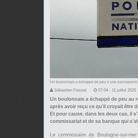
Un boulonnais a échappé de peu à une escroquerie
Sébastien Foissel
07:04 - 11 juillet 2025
Un boulonnais a échappé de peu au r
après avoir reçu ce qu’il croyait être
Et pour cause, dans les deux cas, il 
commissariat et de sa banque qui s’af
Le commissaire de Boulogne-sur-mer 