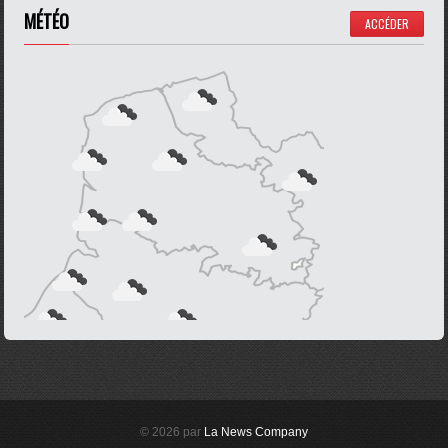
MÉTÉO
ACCÉDER
© 2026 par
La News Company