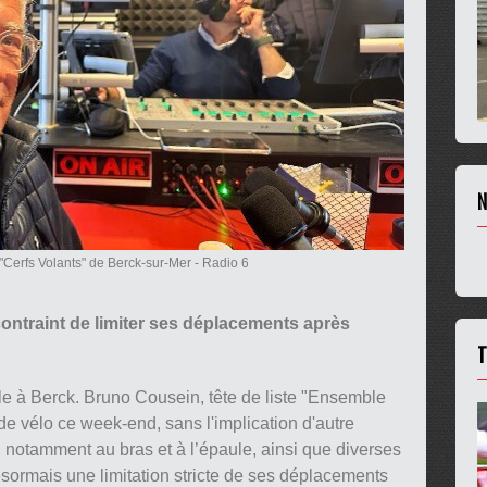
N
"Cerfs Volants" de Berck-sur-Mer
- Radio 6
ntraint de limiter ses déplacements après
T
 à Berck. Bruno Cousein, tête de liste "Ensemble
de vélo ce week-end, sans l'implication d'autre
s, notamment au bras et à l’épaule, ainsi que diverses
sormais une limitation stricte de ses déplacements