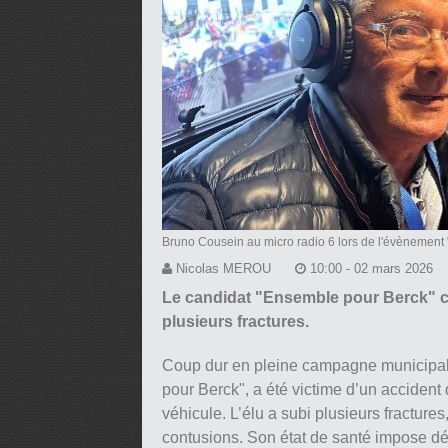
Bruno Cousein au micro radio 6 lors de l'évènement 
Nicolas MEROU
10:00 - 02 mars 2026
Le candidat "Ensemble pour Berck" co
plusieurs fractures.
Coup dur en pleine campagne municipale
pour Berck", a été victime d’un accident 
véhicule. L’élu a subi plusieurs fracture
contusions. Son état de santé impose dé