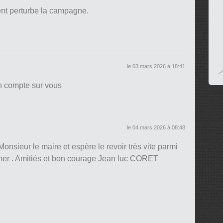
ent perturbe la campagne.
le 03 mars 2026 à 18:41
n compte sur vous
le 04 mars 2026 à 08:48
onsieur le maire et espère le revoir très vite parmi
mer . Amitiés et bon courage Jean luc CORET