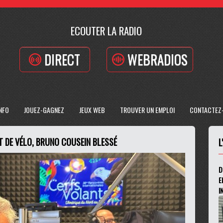
ECOUTER LA RADIO
DIRECT
WEBRADIOS
INFO
JOUEZ-GAGNEZ
JEUX WEB
TROUVER UN EMPLOI
CONTACTEZ
NT DE VÉLO, BRUNO COUSEIN BLESSÉ
L
D
E
I