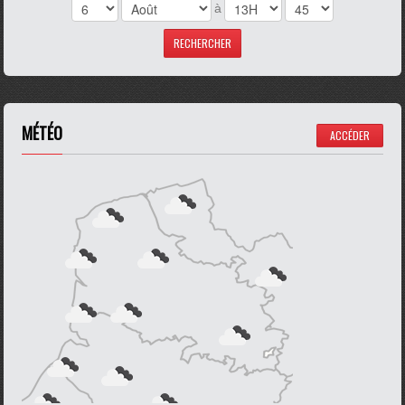
à
MÉTÉO
ACCÉDER