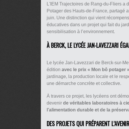
L'IEM Trajectoires de Rang-du-Fliers a 
Potager des Hauts-de-France, partagé a
juin. Une distinction qui vient récompen
éducatives dans un projet qui fait du jard
sensibilisation à l’environnement.
À BERCK, LE LYCÉE JAN-LAVEZZARI É
Le lycée Jan-Lavezzari de Berck-sur-Mer
édition
avec le prix « Mon bô potager »
jardinage, la production locale et le res
une démarche concrète et collective.
À travers ce projet, les lycéens ont dé
devenir
de véritables laboratoires à c
l’alimentation durable et de la préser
DES PROJETS QUI PRÉPARENT L’AVENI