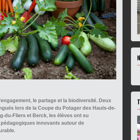
N
T
l’engagement, le partage et la biodiversité. Deux
stingués lors de la Coupe du Potager des Hauts-de-
-du-Fliers et Berck, les élèves ont su
ts pédagogiques innovants autour de
urable.