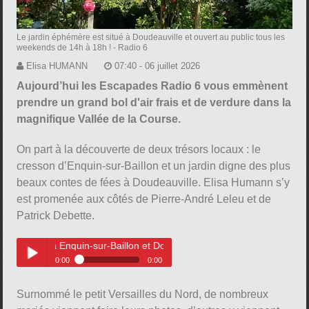
Le jardin éphémère est situé à Doudeauville et ouvert au public tous les
weekends de 14h à 18h !
- Radio 6
Elisa HUMANN
07:40 - 06 juillet 2026
Aujourd’hui les Escapades Radio 6 vous emmènent
prendre un grand bol d'air frais et de verdure dans la
magnifique Vallée de la Course.
On part à la découverte de deux trésors locaux : le
cresson d’Enquin-sur-Baillon et un jardin digne des plus
beaux contes de fées à Doudeauville. Elisa Humann s’y
est promenée aux côtés de Pierre-André Leleu et de
Patrick Debette.
 à Enquin-sur-Baillon et Doudeauville
0:00
0:00
Escapade dans les 7 Vallées : à
Play /
Enquin-sur-Baillon et
Surnommé le petit Versailles du Nord, de nombreux
Doudeauville