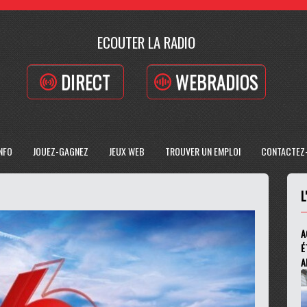
ECOUTER LA RADIO
DIRECT
WEBRADIOS
INFO
JOUEZ-GAGNEZ
JEUX WEB
TROUVER UN EMPLOI
CONTACTEZ
L
A
É
A