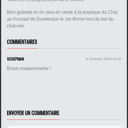
Mon gobelet en lin sera en vente à la boutique du Chat
au Kursaal de Dunkerque le 1er février lors du bal du
chat noir.
pause
COMMENTAIRES
SCHEPMAN
le 18 janvier 2020 à 01:06
Bravo mademoiselle !
ENVOYER UN COMMENTAIRE