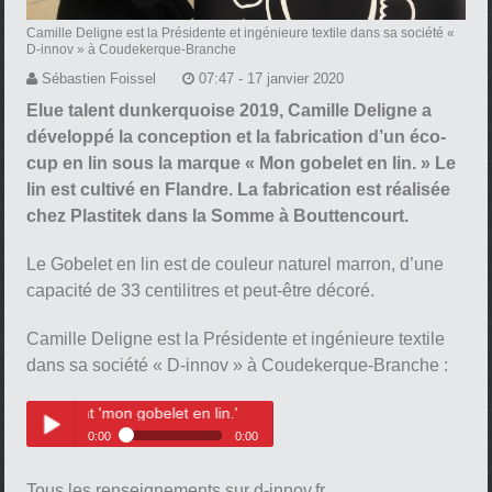
Camille Deligne est la Présidente et ingénieure textile dans sa société «
D-innov » à Coudekerque-Branche
Sébastien Foissel
07:47 - 17 janvier 2020
Elue talent dunkerquoise 2019, Camille Deligne a
développé la conception et la fabrication d’un éco-
cup en lin sous la marque « Mon gobelet en lin. » Le
lin est cultivé en Flandre. La fabrication est réalisée
chez Plastitek dans la Somme à Bouttencourt.
Le Gobelet en lin est de couleur naturel marron, d’une
capacité de 33 centilitres et peut-être décoré.
Camille Deligne est la Présidente et ingénieure textile
dans sa société « D-innov » à Coudekerque-Branche :
nt 'mon gobelet en lin.'
0:00
0:00
Camille Delgigne a mis au point
Play /
'mon gobelet en lin.'
Tous les renseignements sur d-innov.fr