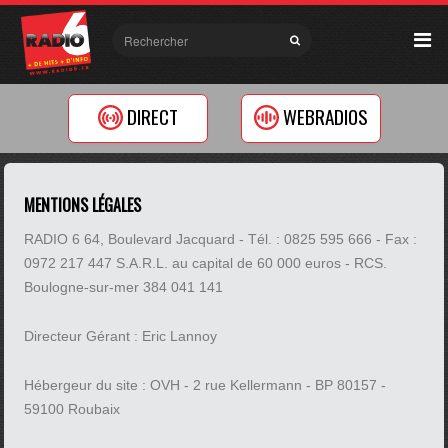
DIRECT
WEBRADIOS
MENTIONS LÉGALES
RADIO 6 64, Boulevard Jacquard - Tél. : 0825 595 666 - Fax :
0972 217 447 S.A.R.L. au capital de 60 000 euros - RCS.
Boulogne-sur-mer 384 041 141
Directeur Gérant : Eric Lannoy
Hébergeur du site : OVH - 2 rue Kellermann - BP 80157 -
59100 Roubaix