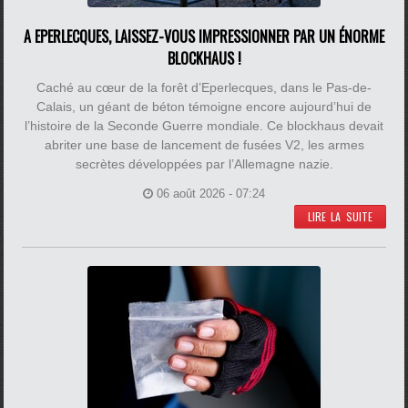
A EPERLECQUES, LAISSEZ-VOUS IMPRESSIONNER PAR UN ÉNORME
BLOCKHAUS !
Caché au cœur de la forêt d’Eperlecques, dans le Pas-de-
Calais, un géant de béton témoigne encore aujourd’hui de
l’histoire de la Seconde Guerre mondiale. Ce blockhaus devait
abriter une base de lancement de fusées V2, les armes
secrètes développées par l’Allemagne nazie.
06 août 2026 - 07:24
LIRE LA SUITE