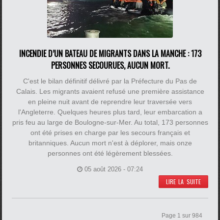
INCENDIE D’UN BATEAU DE MIGRANTS DANS LA MANCHE : 173
PERSONNES SECOURUES, AUCUN MORT.
C'est le bilan définitif délivré par la Préfecture du Pas de
Calais. Les migrants avaient refusé une première assistance
en pleine nuit avant de reprendre leur traversée vers
l'Angleterre. Quelques heures plus tard, leur embarcation a
pris feu au large de Boulogne-sur-Mer. Au total, 173 personnes
ont été prises en charge par les secours français et
britanniques. Aucun mort n'est à déplorer, mais onze
personnes ont été légèrement blessées.
05 août 2026 - 07:24
LIRE LA SUITE
Page 1 sur 984