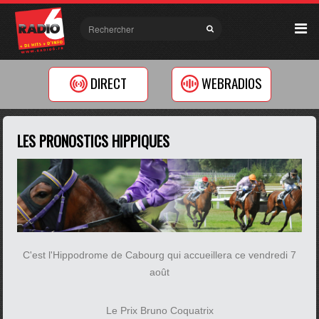
DIRECT
WEBRADIOS
LES PRONOSTICS HIPPIQUES
C'est l'Hippodrome de Cabourg qui accueillera ce vendredi 7
août
Le Prix Bruno Coquatrix