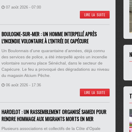
07 août 2026 - 07:00
LIRE LA SUITE
BOULOGNE-SUR-MER : UN HOMME INTERPELLÉ APRÈS
L’INCENDIE VOLONTAIRE À L'ENTRÉE DE CAPÉCURE
Un Boulonnais d’une quarantaine d’années, déjà connu
N
des services de police, a été interpellé après un incendie
volontaire survenu place Sénéchal, dans le secteur de
Capécure. Le feu a provoqué des dégradations au niveau
du magasin Alcium Pêche.
06 août 2026 - 17:36
LIRE LA SUITE
T
HARDELOT : UN RASSEMBLEMENT ORGANISÉ SAMEDI POUR
RENDRE HOMMAGE AUX MIGRANTS MORTS EN MER
Plusieurs associations et collectifs de la Côte d'Opale