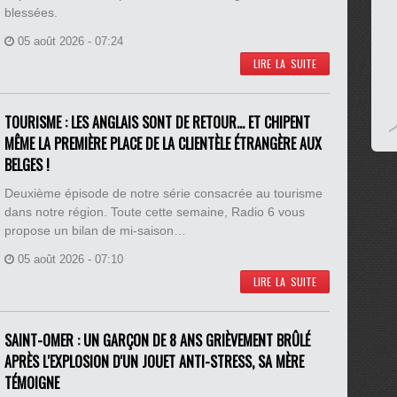
blessées.
05 août 2026 - 07:24
LIRE LA SUITE
TOURISME : LES ANGLAIS SONT DE RETOUR... ET CHIPENT
MÊME LA PREMIÈRE PLACE DE LA CLIENTÈLE ÉTRANGÈRE AUX
BELGES !
Deuxième épisode de notre série consacrée au tourisme
dans notre région. Toute cette semaine, Radio 6 vous
propose un bilan de mi-saison…
05 août 2026 - 07:10
LIRE LA SUITE
SAINT-OMER : UN GARÇON DE 8 ANS GRIÈVEMENT BRÛLÉ
APRÈS L'EXPLOSION D'UN JOUET ANTI-STRESS, SA MÈRE
TÉMOIGNE