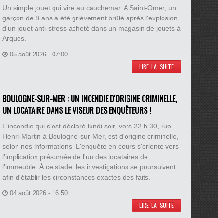
Un simple jouet qui vire au cauchemar. A Saint-Omer, un
garçon de 8 ans a été grièvement brûlé après l'explosion
d'un jouet anti-stress acheté dans un magasin de jouets à
Arques.
05 août 2026 - 07:00
LIRE LA SUITE
BOULOGNE-SUR-MER : UN INCENDIE D'ORIGINE CRIMINELLE,
UN LOCATAIRE DANS LE VISEUR DES ENQUÊTEURS !
L'incendie qui s'est déclaré lundi soir, vers 22 h 30, rue
Henri-Martin à Boulogne-sur-Mer, est d'origine criminelle,
selon nos informations. L'enquête en cours s'oriente vers
l'implication présumée de l'un des locataires de
l'immeuble. À ce stade, les investigations se poursuivent
afin d'établir les circonstances exactes des faits.
04 août 2026 - 16:50
LIRE LA SUITE