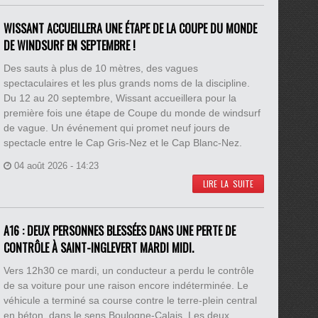
WISSANT ACCUEILLERA UNE ÉTAPE DE LA COUPE DU MONDE
DE WINDSURF EN SEPTEMBRE !
Des sauts à plus de 10 mètres, des vagues
spectaculaires et les plus grands noms de la discipline.
Du 12 au 20 septembre, Wissant accueillera pour la
première fois une étape de Coupe du monde de windsurf
de vague. Un événement qui promet neuf jours de
spectacle entre le Cap Gris-Nez et le Cap Blanc-Nez.
04 août 2026 - 14:23
LIRE LA SUITE
A16 : DEUX PERSONNES BLESSÉES DANS UNE PERTE DE
CONTRÔLE À SAINT-INGLEVERT MARDI MIDI.
Vers 12h30 ce mardi, un conducteur a perdu le contrôle
de sa voiture pour une raison encore indéterminée. Le
véhicule a terminé sa course contre le terre-plein central
en béton, dans le sens Boulogne-Calais. Les deux