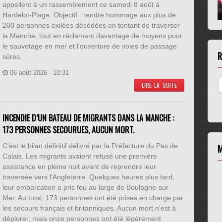
appellent à un rassemblement ce samedi 8 août à
Hardelot-Plage. Objectif : rendre hommage aux plus de
200 personnes exilées décédées en tentant de traverser
la Manche, tout en réclamant davantage de moyens pour
le sauvetage en mer et l'ouverture de voies de passage
R
sûres.
06 août 2026 - 10:31
LIRE LA SUITE
INCENDIE D’UN BATEAU DE MIGRANTS DANS LA MANCHE :
173 PERSONNES SECOURUES, AUCUN MORT.
C'est le bilan définitif délivré par la Préfecture du Pas de
M
Calais. Les migrants avaient refusé une première
assistance en pleine nuit avant de reprendre leur
traversée vers l'Angleterre. Quelques heures plus tard,
leur embarcation a pris feu au large de Boulogne-sur-
Mer. Au total, 173 personnes ont été prises en charge par
les secours français et britanniques. Aucun mort n'est à
déplorer, mais onze personnes ont été légèrement