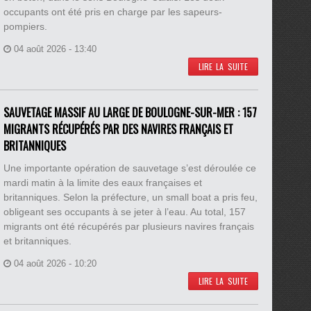
occupants ont été pris en charge par les sapeurs-
pompiers.
04 août 2026 - 13:40
LIRE LA SUITE
SAUVETAGE MASSIF AU LARGE DE BOULOGNE-SUR-MER : 157
MIGRANTS RÉCUPÉRÉS PAR DES NAVIRES FRANÇAIS ET
BRITANNIQUES
Une importante opération de sauvetage s’est déroulée ce
mardi matin à la limite des eaux françaises et
britanniques. Selon la préfecture, un small boat a pris feu,
obligeant ses occupants à se jeter à l’eau. Au total, 157
migrants ont été récupérés par plusieurs navires français
et britanniques.
04 août 2026 - 10:20
LIRE LA SUITE