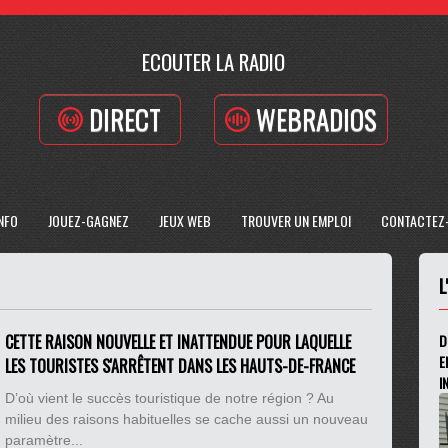
ECOUTER LA RADIO
DIRECT
WEBRADIOS
INFO
JOUEZ-GAGNEZ
JEUX WEB
TROUVER UN EMPLOI
CONTACTEZ
L
CETTE RAISON NOUVELLE ET INATTENDUE POUR LAQUELLE
D
E
LES TOURISTES S'ARRÊTENT DANS LES HAUTS-DE-FRANCE
I
D’où vient le succès touristique de notre région ? Au
milieu des raisons habituelles se cache aussi un nouveau
paramètre...