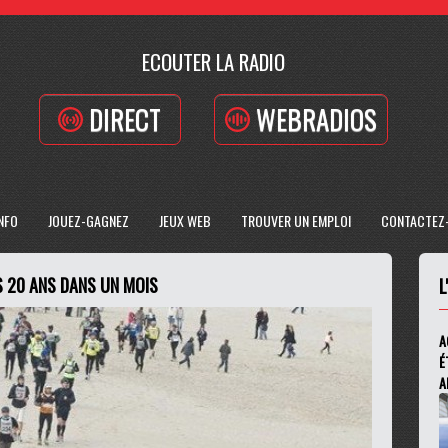
ECOUTER LA RADIO
DIRECT
WEBRADIOS
INFO
JOUEZ-GAGNEZ
JEUX WEB
TROUVER UN EMPLOI
CONTACTEZ
S 20 ANS DANS UN MOIS
L
A
É
A