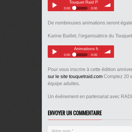
Touquet Raid PDC
0:00
0:00
Touquet Raid PDC
Play /
volume
De nombreuses animations seront égalem
Karine Baillet, l'organisatrice du Touque
Animations familiales
0:00
0:00
Animations familiales
pause
Play /
volume
Pour vous inscrire à cette édition anni
sur le site touquetraid.com
Comptez 20 eu
équipe adultes.
Un événement en partenariat avec RAD
pause
ENVOYER UN COMMENTAIRE