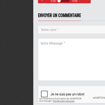
0:00
0:00
Festimômes de ce vendredi 4
Play /
volume
novembre 2022
ENVOYER UN COMMENTAIRE
pause