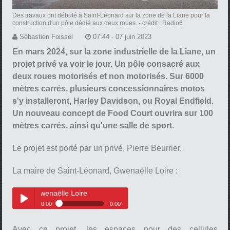
Des travaux ont débuté à Saint-Léonard sur la zone de la Liane pour la
construction d'un pôle dédié aux deux roues.
- crédit : Radio6
Sébastien Foissel
07:44 - 07 juin 2023
En mars 2024, sur la zone industrielle de la Liane, un
projet privé va voir le jour. Un pôle consacré aux
deux roues motorisés et non motorisés. Sur 6000
mètres carrés, plusieurs concessionnaires motos
s'y installeront, Harley Davidson, ou Royal Endfield.
Un nouveau concept de Food Court ouvrira sur 100
mètres carrés, ainsi qu'une salle de sport.
Le projet est porté par un privé, Pierre Beurrier.
La maire de Saint-Léonard, Gwenaëlle Loire :
Gwenaëlle Loire
0:00
0:00
La maire de Saint-Léonard,
Play /
Gwenaëlle Loire
Avec ce projet, les espaces pour des cellules