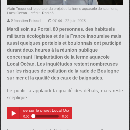
Alain Treuer est le porteur du projet de la ferme aquacole de saumons,
Local Océan.
- crédit : Radio6
Sébastien Foissel
07:44 - 22 juin 2023
Mardi soir, au Portel, 80 personnes, des habituels
militants écologistes et de la France insoumise mais
aussi quelques portelois et boulonnais ont participé
durant deux heures à la réunion publique
concernant l'implantation de la ferme aquacole
Local Océan. Les inquiétudes restent nombreuses
sur les risques de pollution de la rade de Boulogne
sur mer et la qualité des eaux de baignades.
Le public a applaudi la qualité des débats, mais reste
sceptique :
ique sur le projet Local Ocean
0:00
0:00
Le public boulonnais reste
Play /
sceptique sur le projet Local