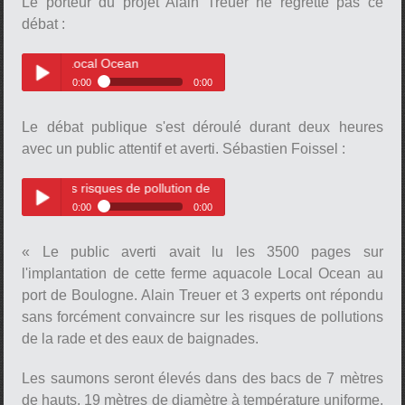
Le porteur du projet Alain Treuer ne regrette pas ce
Ocean
débat :
et Local Ocean
0:00
0:00
Alain Treuer, le porteur du projet
Play /
Local Ocean
Le débat publique s'est déroulé durant deux heures
pause
avec un public attentif et averti. Sébastien Foissel :
es risques de pollution de Local Océan
0:00
0:00
Des inquiétudes demeurent sur
Play /
les risques de pollution de Local
« Le public averti avait lu les 3500 pages sur
pause
Océan
l'implantation de cette ferme aquacole Local Ocean au
port de Boulogne. Alain Treuer et 3 experts ont répondu
sans forcément convaincre sur les risques de pollutions
de la rade et des eaux de baignades.
Les saumons seront élevés dans des bacs de 7 mètres
pause
de hauts, 19 mètres de diamètre à température uniforme.