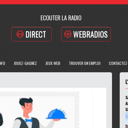
ECOUTER LA RADIO
DIRECT
WEBRADIOS
INFO
JOUEZ-GAGNEZ
JEUX WEB
TROUVER UN EMPLOI
CONTACTEZ
L
S
A
G