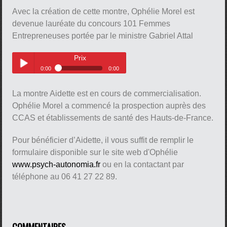
Montre Aidette
Play /
Avec la création de cette montre, Ophélie Morel est
devenue lauréate du concours 101 Femmes
Entrepreneuses portée par le ministre Gabriel Attal
Prix
0:00
0:00
pause
Prix
Play /
La montre Aidette est en cours de commercialisation.
Ophélie Morel a commencé la prospection auprès des
CCAS et établissements de santé des Hauts-de-France.
Pour bénéficier d’Aidette, il vous suffit de remplir le
formulaire disponible sur le site web d'Ophélie
www.psych-autonomia.fr
ou en la contactant par
pause
téléphone au 06 41 27 22 89.
COMMENTAIRES